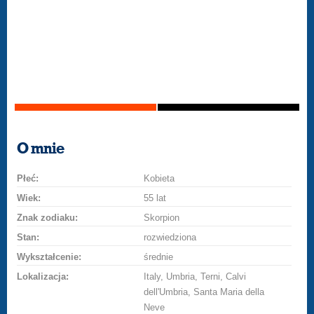
O mnie
Płeć:
Kobieta
Wiek:
55 lat
Znak zodiaku:
Skorpion
Stan:
rozwiedziona
Wykształcenie:
średnie
Lokalizacja:
Italy, Umbria, Terni, Calvi
dell'Umbria, Santa Maria della
Neve