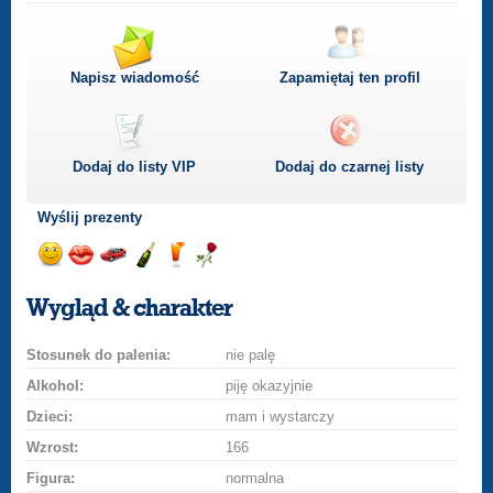
Napisz wiadomość
Zapamiętaj ten profil
Dodaj do listy
VIP
Dodaj do czarnej listy
Wyślij prezenty
Wyślij
Wyślij
Przejażdżka
Wyślij
Wyślij
Wyślij
uśmiech
buziaka
samochodem
szampana
drinka
różę
Wygląd & charakter
Stosunek do palenia:
nie palę
Alkohol:
piję okazyjnie
Dzieci:
mam i wystarczy
Wzrost:
166
Figura:
normalna