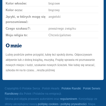
Kolor włosów:
brązowe
Kolor oczu:
brązowy
Języki, w których mogę się
angielski
porozumiewać:
Czego szukasz?:
poważnego związku
Moja religia to:
Chrześcijaństwo
O mnie
Lubię podróże pełne przygód, lubię też spokój domu. Odpoczywam
aktywnie lub z dobrą książką, muzyką. Frajdę sprawia mi poznawanie
nowych miejsc i ludzi, szukanie nowych ścieżek. Nie lubię się wracać,
szkoda mi na to czasu....reszta później
Copyrights © Polskie Serca : Polish Hearts :
Polskie Randki
:
Polski Serwis
Randkowy
dla Polek i Polaków na emigracji.
Strona jest objęta prawami autorskimi oraz
regulaminem
. Korzystając ze
strony akceptujesz naszą
politykę cookies
i
politykę prywatności
. Mapa