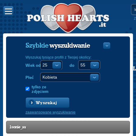
Z
Szybkie
wyszukiwanie
Wyszukaj tysiące profili z Twojej okolicy:
Wiek od
do
POLISH
ENGLISH
Płeć
tylko ze
zdjęciem
Wyszukaj
zaawansowane wyszukiwanie
1sonie_xx