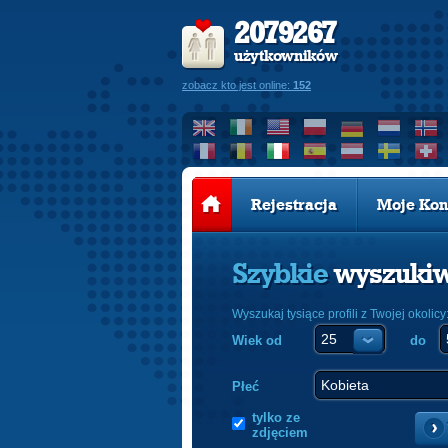
2079267
użytkowników
zobacz kto jest online:
152
Rejestracja
Moje Kon
Szybkie
wyszuki
Wyszukaj tysiące profili z Twojej okolicy
Wiek od
do
Płeć
tylko ze
zdjęciem