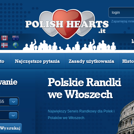
Zapamiętaj mni
to
Najczęstsze pytania
Zasady użytkowania
Histo
Polskie Randki
wanie
we Włoszech
:
Największy Serwis Randkowy dla Polek i
Polaków we Włoszech.
Wyszukaj