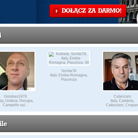
DOŁĄCZ ZA DARMO!
i
Sonita78
Italy, Emilia-Romagna,
Piacenza
Golabas1978
Catanzaro
taly, Umbria, Perugia,
Italy, Calabria,
Campello sul...
Catanzaro, Cropan
ile