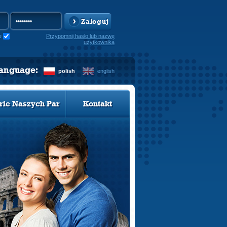
Zaloguj
e
Przypomnij hasło lub nazwę
użytkownika
language:
polish
english
rie Naszych Par
Kontakt